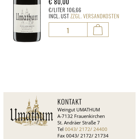
€
80,00
€/LITER 106,66
INCL. UST
ZZGL. VERSANDKOSTEN
Ried
Kirchberg
Menge
KONTAKT
Weingut UMATHUM
A-7132 Frauenkirchen
St. Andräer Straße 7
Tel
0043/ 2172/ 24400
Fax 0043/ 2172/ 21734