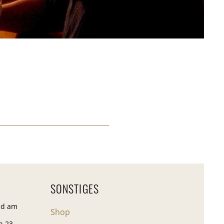
SONSTIGES
nd am
Shop
n 23.