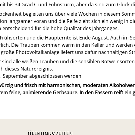
 mit bis 34 Grad C und Föhnsturm, aber da sind zum Glück d
ckenheit begleiten uns über viele Wochen in diesem Somm
n langsamer voran und die Reife zieht sich ein wenig in di
ch entscheidend für die hohe Qualität des Jahrganges.
n Frühsorten und die Haupternte ist Ende August. Auch im S
rlich. Die Trauben kommen warm in den Keller und werden 
große Photovoltaikanlage liefert uns dafür nachhaltigen S
ind alle weißen Trauben und die sensiblen Rotweinsorten
h dieses Naturereignis.
1. September abgeschlossen werden.
 würzig und frisch mit harmonischen, moderaten Alkoholwer
trem feine, animierende Gerbsäure. In den Fässern reift ei
ÖFFNUNGSZEITEN