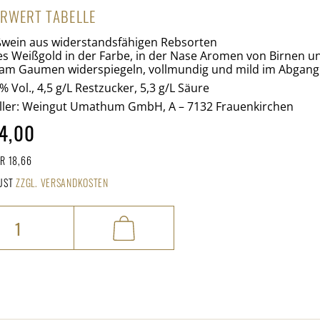
RWERT TABELLE
wein aus widerstandsfähigen Rebsorten
es Weißgold in der Farbe, in der Nase Aromen von Birnen un
 am Gaumen widerspiegeln, vollmundig und mild im Abgang
% Vol., 4,5 g/L Restzucker, 5,3 g/L Säure
ller: Weingut Umathum GmbH, A – 7132 Frauenkirchen
4,00
ER 18,66
 UST
ZZGL. VERSANDKOSTEN
lo
ge