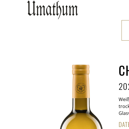
C
202
Weiß
troc
Glas
DAT