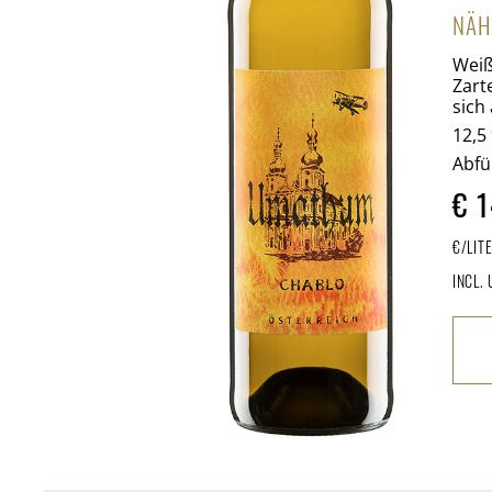
NÄH
Weiß
Zart
sich
12,5 
Abfü
€
1
€/LIT
INCL.
Chab
Men